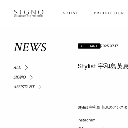
ARTIST
PRODUCTION
NEWS
2025.07.17
ASSISTANT
Stylist 宇和
ALL
SIGNO
ASSISTANT
Stylist 宇和島 英恵のア
Instagram