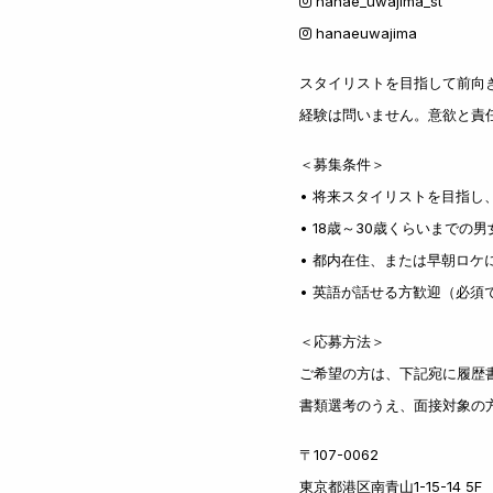
hanae_uwajima_st
hanaeuwajima
スタイリストを目指して前向
経験は問いません。意欲と責
＜募集条件＞
• 将来スタイリストを目指し
• 18歳～30歳くらいまで
• 都内在住、または早朝ロケ
• 英語が話せる方歓迎（必須
＜応募方法＞
ご希望の方は、下記宛に履歴
書類選考のうえ、面接対象の
〒107-0062
東京都港区南青山1-15-14 5F